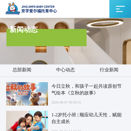
新闻动态
总部新闻
中心动态
行业新闻
今日立秋，和孩子一起共读原创节
气绘本《立秋的故事》
2026-08-07 09:49:55
1-2岁托小班 | 顺应幼儿天性，赋能
自主成长