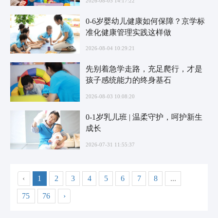
2026-08-05 14:17:22
0-6岁婴幼儿健康如何保障？京学标
准化健康管理实践这样做
2026-08-04 10:29:21
先别着急学走路，充足爬行，才是
孩子感统能力的终身基石
2026-08-03 10:08:20
0-1岁乳儿班 | 温柔守护，呵护新生
成长
2026-07-31 11:55:37
‹
1
2
3
4
5
6
7
8
...
75
76
›