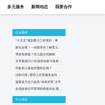
活
多元服务
新闻动态
我要合作
行业新闻
质？
“十五五”规划重大工程项目
0–3岁婴幼儿家庭
家长必看！一张图带你了解
贴申领
带娃有难题？幼儿园办托解
实力的大型企业
京学集团2025年园所创新与
案建设多元化托
会在京举办
学龄前儿童如何预防近视？
逐渐缓解群众生
法制日报 | 婴幼儿托育服务
普惠优质？
凝聚多方合力提高“幼有所育