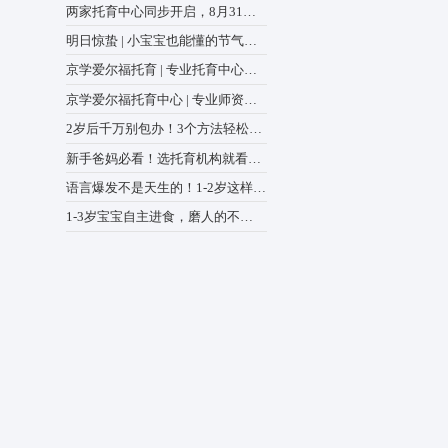
全国政协召开双周协商座谈会
来越多的家庭从
绕“建立健全生育支持政策体
中心动态
堵点难点，如普
商议政 王沪宁主持
两家托育中心同步开启，8月3
量参差不齐等。
前预报名登记，解锁专属福
明日惊蛰 | 小宝宝也能懂的
验课
蒙绘本，爸妈快收藏
京学爱尔福托育 | 专业托育
推动“幼有所
助力宝宝全面发展
京学爱尔福托育中心 | 专业
懂宝宝，更懂家长的心
2岁后千万别包办！3个方法
出生活“小能手”
新手爸妈必看！选托育机构
8点，少走90%弯路
语言爆发不是天生的！1-2岁
练，表达力甩开同龄人
1-3岁宝宝自主进食，磨人的
是“学不会”，而是踩错坑