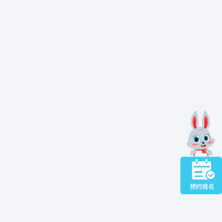
.77‰。
业发展统计公报，
儿园在园幼儿
挑战，有必要全面
贵’‘入园难、入
，鼓励有条件的