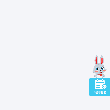
频繁换衣受凉；每
集的封闭场所，比如
缓解。