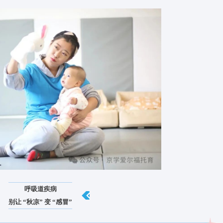
秋季常见病又找上门了？” 确实，秋季温差大、病菌活跃，0-3 
”。其实做好这 3 点预防，就能帮宝宝稳稳过秋。