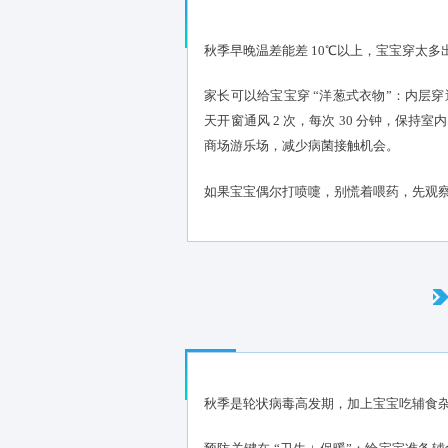
秋季早晚温差能差 10℃以
家长可以给宝宝穿 “洋葱式
天开窗通风 2 次，每次 3
商场游乐场，减少病菌接触机
如果宝宝偶尔打喷嚏，别慌着