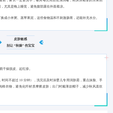
肠胃问题
护住 “小肚肚” 不腹泻
宝宝吃辅食杂乱、手口接触病菌，很容易腹泻。
”：给宝宝准备辅食前，家长一定要洗手，餐具每次用后煮沸消毒；
宝穿个护肚围，尤其是晚上睡觉，避免腹部露在外面着凉。
上停辅食，可换成小米粥、蒸苹果泥，这些食物温和不刺激肠胃，
皮肤敏感