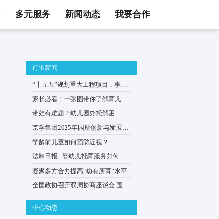
活
多元服务
新闻动态
我要合作
行业新闻
，家长必看！
“十五五”规划重大工程项目
0–3岁婴幼儿家庭
家长必看！一张图带你了解
贴申领
带娃有难题？幼儿园办托解
京学集团2025年园所创新与
会在京举办
学龄前儿童如何预防近视？
法制日报 | 婴幼儿托育服务
普惠优质？
凝聚多方合力提高“幼有所育