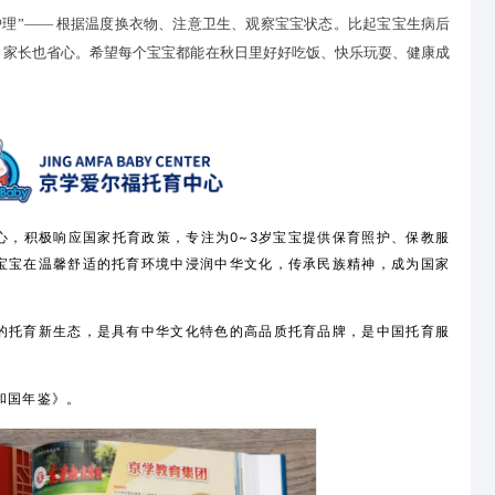
别让 “秋燥” 伤宝宝
宝皮肤娇嫩，容易干燥脱皮、起红疹。
 37℃左右，时间不超过 10 分钟），洗完后及时涂婴儿专用润
宝宝穿宽松的纯棉衣物，避免化纤材质摩擦皮肤；出门时戴薄款帽
“顺季节调整护理”—— 根据温度换衣物、注意卫生、观察宝宝状
宝宝少遭罪，家长也省心。希望每个宝宝都能在秋日里好好吃饭、