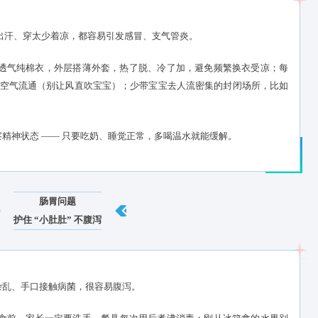
呼吸道疾病
别让 “秋凉” 变 “感冒”
上，宝宝穿太多出汗、穿太少着凉，都容易引发感冒、支气管炎。
衣物”：内层穿透气纯棉衣，外层搭薄外套，热了脱、冷了加，避免
0 分钟，保持室内空气流通（别让风直吹宝宝）；少带宝宝去人流密
会。
喂药，先观察精神状态 —— 只要吃奶、睡觉正常，多喝温水就能