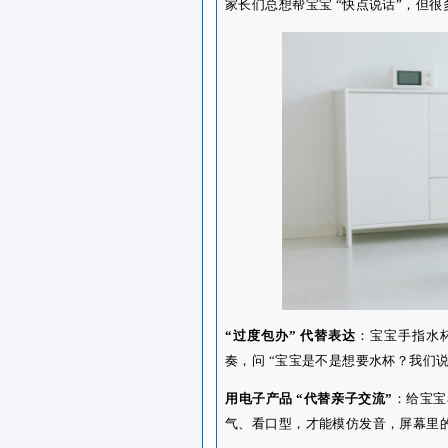
京学爱尔福托育中心的
托
小嘴巴，吃一口软软的南
放好啦”。同时设计 “发
慢慢过渡到叠词，每个宝
敢开口。
别踩坑
02
语言启蒙容易犯的3
家长们总想帮宝宝 “快点