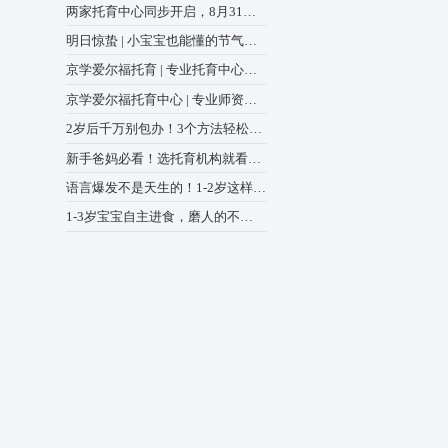
全国政协召开双周协商座谈会
绕“建立健全生育支持政策体
中心动态
商议政 王沪宁主持
两家托育中心同步开启，8月3
前预报名登记，解锁专属福
明日惊蛰 | 小宝宝也能懂的
验课
蒙绘本，爸妈快收藏
京学爱尔福托育 | 专业托育
助力宝宝全面发展
京学爱尔福托育中心 | 专业
懂宝宝，更懂家长的心
2岁后千万别包办！3个方法
出生活“小能手”
新手爸妈必看！选托育机构
8点，少走90%弯路
语言爆发不是天生的！1-2岁
练，表达力甩开同龄人
1-3岁宝宝自主进食，磨人的
是“学不会”，而是踩错坑
‘啊啊叫’，是不