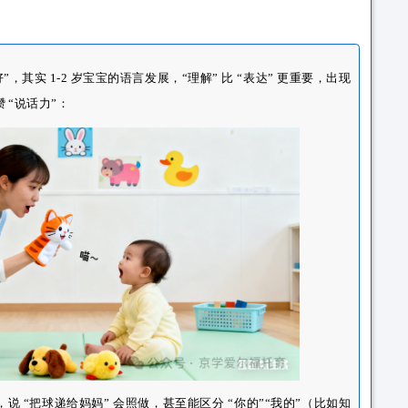
-2 岁宝宝家长都有过这样的焦虑 —— 这个阶段的宝宝，像个 “小
自己，要么蹦单音，要么靠手势比划。其实 1-2 岁是宝宝语言
力爆发，只要找对方法，配合专业引导，宝宝很快就能从 “啊啊叫
 “黄金信号”
才是语言好”，其实 1-2 岁宝宝的语言发展，“理解” 比 “表达”
宝宝正在悄悄攒 “说话力”：