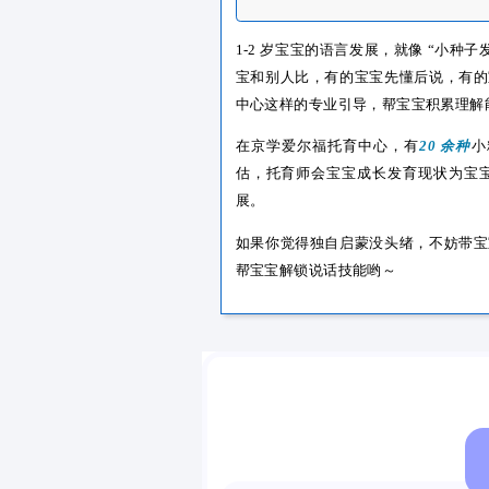
“碎碎念” 日常，不偷懒
扣上小扣子，真漂亮”；
境里；
选对绘本，“玩着读”
：选