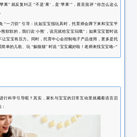
宝宝手指水杯，家长立马递过去，没给机会说 “要”“水杯”；
水杯？我们说‘水杯’好不好？”
流”
：给宝宝看动画片学说话，却忽略了面对面互动 —— 宝宝
音，屏幕里的声音没法替代；
宝说不出 “苹果” 就反复纠正 “不是‘果’，是‘苹果’”，甚至批