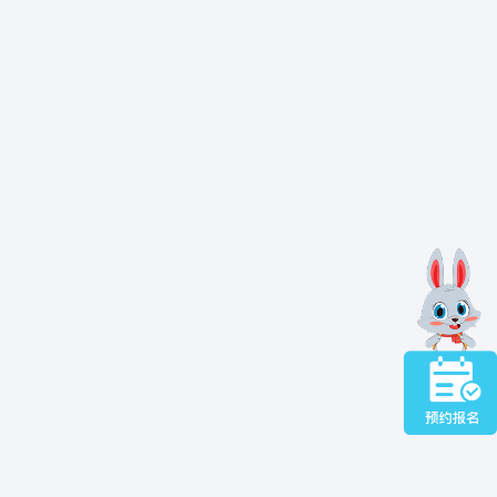
迷糊”，能听懂大
发展的 “关键积
” 变成 “会说
 更重要，
出现