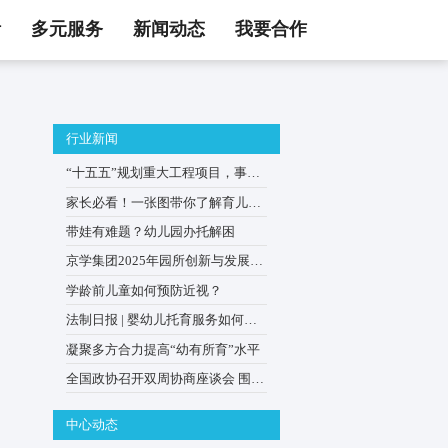
活
多元服务
新闻动态
我要合作
行业新闻
甩开同龄人
“十五五”规划重大工程项目
0–3岁婴幼儿家庭
家长必看！一张图带你了解
贴申领
带娃有难题？幼儿园办托解
京学集团2025年园所创新与
会在京举办
学龄前儿童如何预防近视？
法制日报 | 婴幼儿托育服务
普惠优质？
凝聚多方合力提高“幼有所育