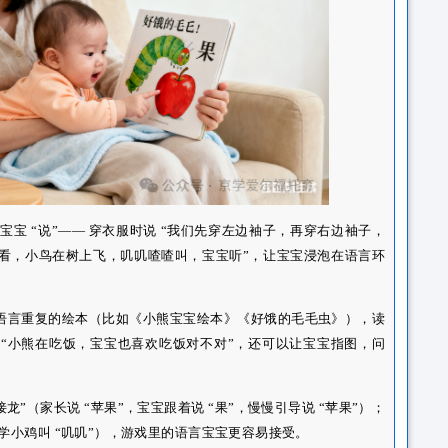
，反而更沉默。
托育师会避免 “一刀切” 引导：比如宝宝指玩具时，托育师会
小熊对不对？小熊软软的，我们说‘小熊’，说完就给宝宝玩哦”；
次再引导，不让宝宝有压力。同时，托育中心会控制电子产品使
比如一起唱简单的儿歌、玩 “躲猫猫” 时说 “宝宝藏好啦！老师
技巧”
家怎么对宝宝进行科学引导呢？其实，家长与宝宝的日常互动里
这 3 个方法：