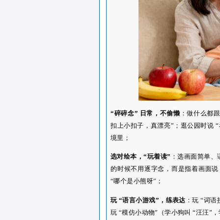
笨”，会让宝宝害怕开口
在京学爱尔福托育中心，
视，笑着说 “宝宝想玩
不出，也会先递玩具，下
育师和宝宝的面对面互动，
在家就能练
03
宝宝语言启蒙3个“小
看到这里家长会问，在
蒙“秘籍”，家长们可以试试