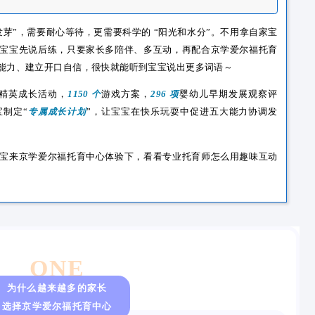
：做什么都跟宝宝 “说”—— 穿衣服时说 “我们先穿左边袖子，
逛公园时说 “看，小鸟在树上飞，叽叽喳喳叫，宝宝听”，让宝
画面简单、语言重复的绘本（比如《小熊宝宝绘本》《好饿的毛