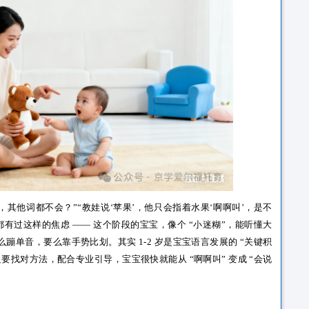
爸爸’‘妈妈’，其他词都不会？”“教娃说‘苹果’，他只会指着水果