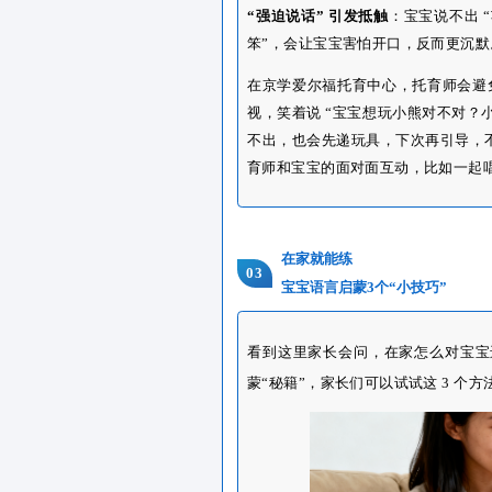
“过度包办” 代替表达
：
奏，问 “宝宝是不是想要
用电子产品 “代替亲子交
气、看口型，才能模仿发
“强迫说话” 引发抵触
：宝