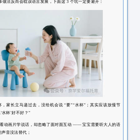
育师会通过 “场景化语言输入” 帮宝宝积累理解能力：比如喂饭时
瓜泥，甜甜的”；玩玩具时说 “我们把红色的积木放在蓝色盒子里
音模仿游戏”，比如用手偶学小猫叫 “喵～”，引导宝宝跟着发 “喵
宝的进度不同，托育师会一对一观察，不强迫、不催促，让宝宝
个“错”
说话”，但很多做法反而会耽误语言发展，下面这 3 个坑一定要