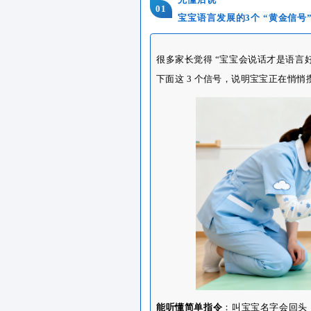
是语言发育慢？” 很多 1
人说的话，却总没法清晰表达
累期”，理解能力先于表达能
话”！
先懂后说
01
宝宝语言发展的3个
很多家长觉得 “宝宝会说话
下面
这 3 个信号，说明