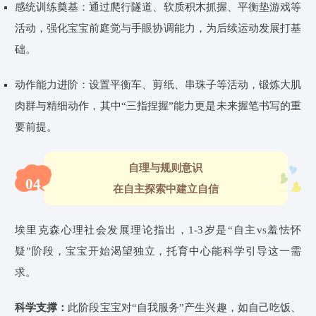
感统训练奠基：通过爬行隧道、软质积木抓握、平衡垫游戏等
活动，强化宝宝前庭觉与手眼协调能力，为后续运动发展打基
础。
动作能力进阶：设置平衡车、剪纸、串珠子等活动，锻炼大肌
肉群与精细动作，其中“三指捏握”能力更是未来握笔书写的重
要前提。
自理与规则意识
04
在自主探索中建立自信
埃里克森心理社会发展理论指出，1-3岁是“自主vs羞怯怀
疑”阶段，宝宝开始渴望独立，托育
中心
能科学引导这一需
求。
科学支撑：
此阶段宝宝对“自我服务”产生兴趣，如自己吃饭、