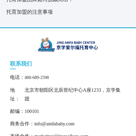
托育加盟的注意事项
联系我们
电话：
400-689-2598
地
北京市朝阳区北辰世纪中心A座1233，京学集
址：
团
邮编：100101
商务合作：info@amfababy.com