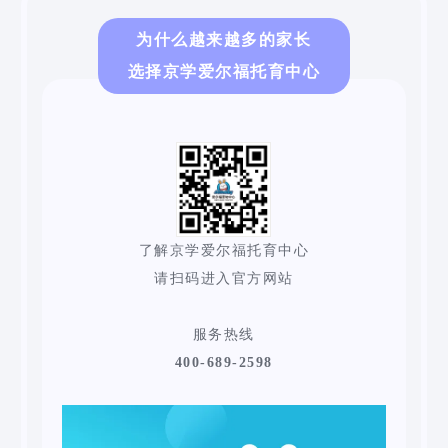
ONE
为什么越来越多的家长
选择京学爱尔福托育中心
了解京学爱尔福托育中心
请扫码进入官方网站
服务热线
400-689-2598