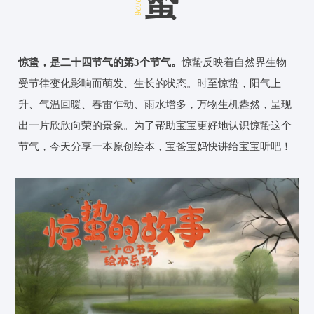
蛰
in 2026
惊蛰，是二十四节气的第3个节气。
惊蛰反映着自然界生物
受节律变化影响而萌发、生长的状态。时至惊蛰，阳气上
升、气温回暖、春雷乍动、雨水增多，万物生机盎然，呈现
出一片欣欣向荣的景象。为了帮助宝宝更好地认识惊蛰这个
节气，今天分享一本原创绘本，宝爸宝妈快讲给宝宝听吧！