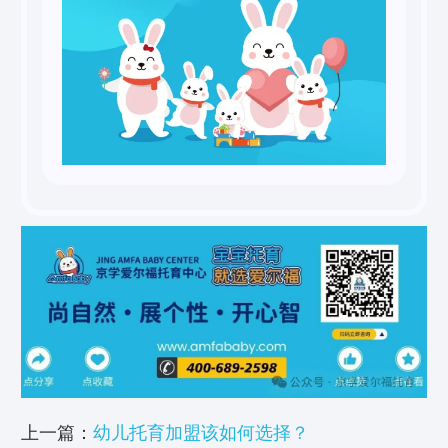
上一篇：
幼儿托育加盟该如何选择？